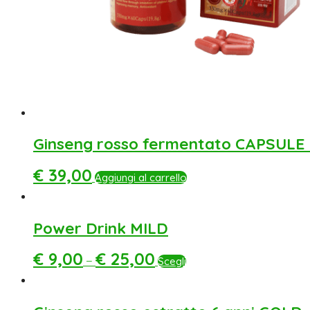
Ginseng rosso fermentato CAPSULE 
€
39,00
Aggiungi al carrello
Power Drink MILD
€
9,00
€
25,00
–
Scegli