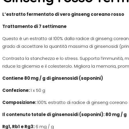
L’estratto fermentato di vero ginseng coreano rosso
Trattamento di 7 settimane
Questo è un estratto al 100% dalla radice di ginseng corean
grado di accettare la quantità massima di ginsenosidi (princip
Contrasta la stanchezza e lo stress. Supporta l’immunità, mi
riduce la glicemia e il colesterolo. Migliora la memoria, promu
Contiene 80 mg / g di ginsenosidi (saponini)
Confezione:
1 x 50 g
Composizione:
100% estratto di radice di ginseng coreano
Il contenuto totale di ginsenosidi (saponini): 80 mg / g
Rg1, Rb1 e Rg3:
6 mg / g