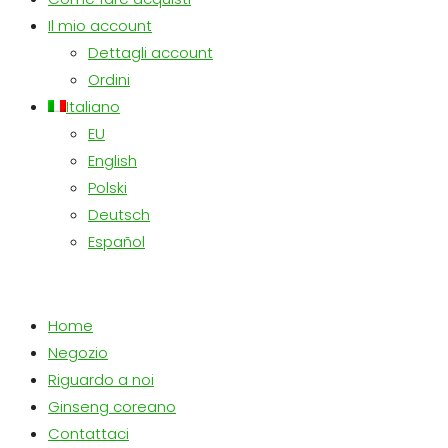
Il mio account
Dettagli account
Ordini
Italiano
EU
English
Polski
Deutsch
Español
Home
Negozio
Riguardo a noi
Ginseng coreano
Contattaci