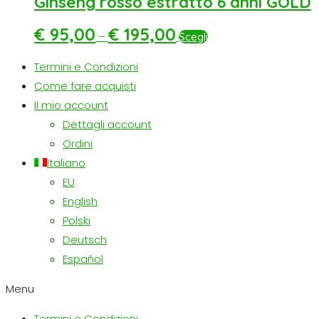
Ginseng rosso estratto 6 anni GOLD
€
95,00
€
195,00
–
Scegli
Termini e Condizioni
Come fare acquisti
Il mio account
Dettagli account
Ordini
Italiano
EU
English
Polski
Deutsch
Español
Menu
Termini e Condizioni