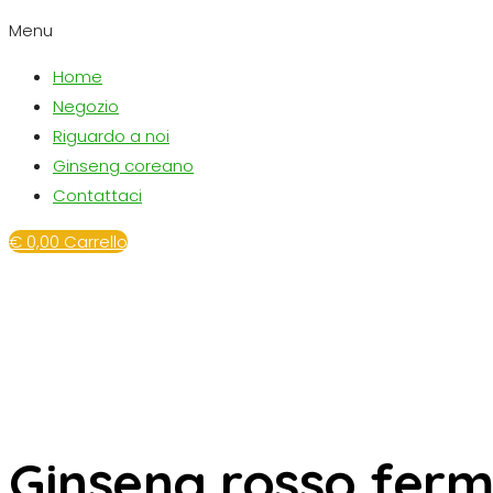
Menu
Home
Negozio
Riguardo a noi
Ginseng coreano
Contattaci
€
0,00
Carrello
Ginseng rosso fer