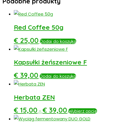
Podobne produkty
GOLD
Red Coffee 50g
€
25,00
Dodaj do koszyka
Kapsułki żeńszeniowe F
€
39,00
Dodaj do koszyka
Herbata ZEN
€
15,00
€
39,00
–
Wybierz opcje