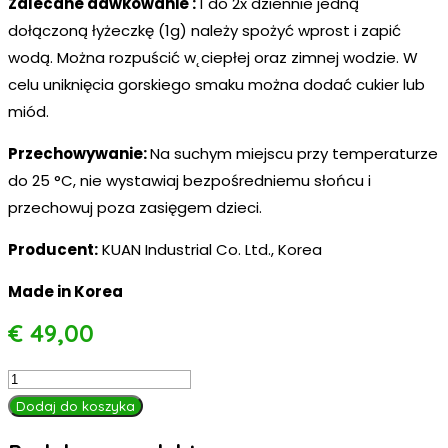
Zalecane dawkowanie :
1 do 2x dziennie jedną
dołączoną łyżeczkę (1g) należy spożyć wprost i zapić
wodą. Można rozpuścić w˛ciepłej oraz zimnej wodzie. W
celu uniknięcia gorskiego smaku można dodać cukier lub
miód.
Przechowywanie:
Na suchym miejscu przy temperaturze
do 25 °C, nie wystawiaj bezpośredniemu słońcu i
przechowuj poza zasięgem dzieci.
Producent:
KUAN Industrial Co. Ltd., Korea
Made in Korea
€
49,00
ilość
Wyciąg
Dodaj do koszyka
fermentowany