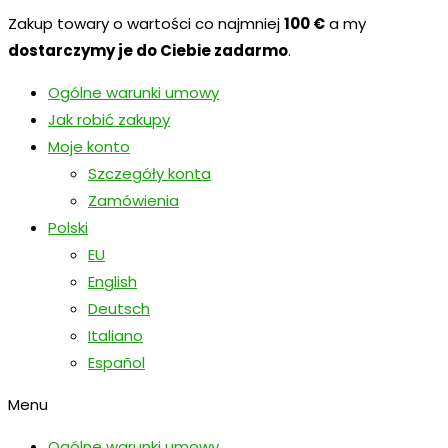
Zakup towary o wartości co najmniej
100 €
a my
dostarczymy je do Ciebie zadarmo
.
Ogólne warunki umowy
Jak robić zakupy
Moje konto
Szczegóły konta
Zamówienia
Polski
EU
English
Deutsch
Italiano
Español
Menu
Ogólne warunki umowy