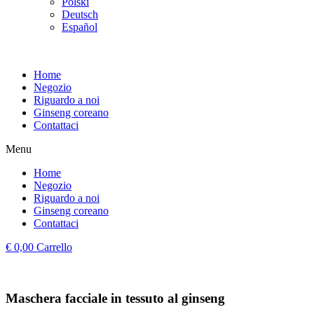
Polski
Deutsch
Español
Home
Negozio
Riguardo a noi
Ginseng coreano
Contattaci
Menu
Home
Negozio
Riguardo a noi
Ginseng coreano
Contattaci
€
0,00
Carrello
Maschera facciale in tessuto al ginseng