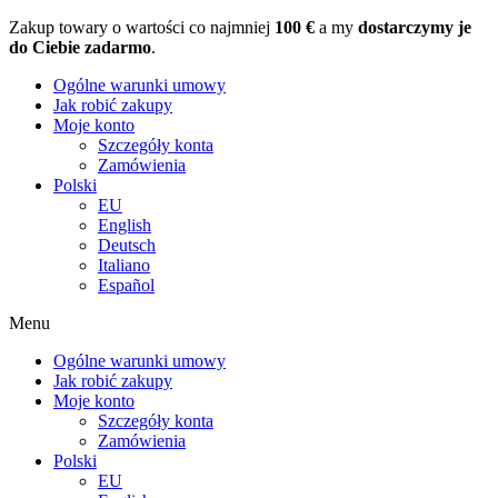
Zakup towary o wartości co najmniej
100 €
a my
dostarczymy je
do Ciebie zadarmo
.
Ogólne warunki umowy
Jak robić zakupy
Moje konto
Szczegóły konta
Zamówienia
Polski
EU
English
Deutsch
Italiano
Español
Menu
Ogólne warunki umowy
Jak robić zakupy
Moje konto
Szczegóły konta
Zamówienia
Polski
EU